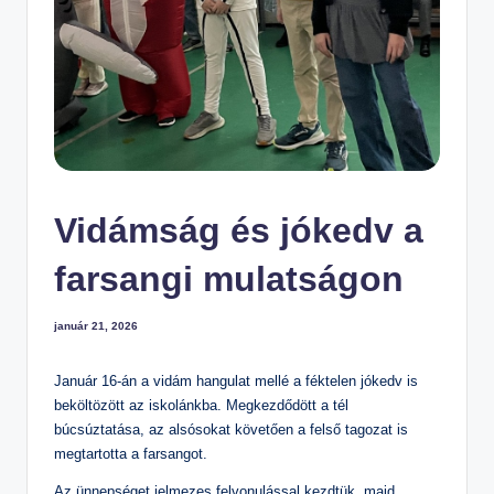
m
el
t
S
zi
n
te
Vidámság és jókedv a
n
O
farsangi mulatságon
kt
január 21, 2026
at
ó
Január 16-án a vidám hangulat mellé a féktelen jókedv is
Á
beköltözött az iskolánkba. Megkezdődött a tél
lt
búcsúztatása, az alsósokat követően a felső tagozat is
al
megtartotta a farsangot.
á
Az ünnepséget jelmezes felvonulással kezdtük, majd