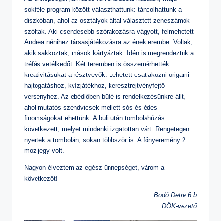
n
sokféle program között választhattunk: táncolhattunk a
diszkóban, ahol az osztályok által választott zeneszámok
o
szóltak. Aki csendesebb szórakozásra vágyott, felmehetett
s
Andrea nénihez társasjátékozásra az énekterembe. Voltak,
Is
akik sakkoztak, mások kártyáztak. Idén is megrendeztük a
tréfás vetélkedőt. Két teremben is összemérhették
k
kreativitásukat a résztvevők. Lehetett csatlakozni origami
ol
hajtogatáshoz, kvízjátékhoz, keresztrejtvényfejtő
a
versenyhez. Az ebédlőben büfé is rendelkezésünkre állt,
ahol mutatós szendvicsek mellett sós és édes
finomságokat ehettünk. A buli után tombolahúzás
következett, melyet mindenki izgatottan várt. Rengetegen
nyertek a tombolán, sokan többször is. A főnyeremény 2
mozijegy volt.
Nagyon élveztem az egész ünnepséget, várom a
következőt!
Bodó Detre 6.b
DÖK-vezető