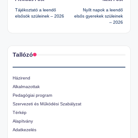
Post
Tájékoztató a leendő
Nyílt napok a leendő
navigation
elsősök szüleinek – 2026
elsős gyerekek szüleinek
– 2026
Tallózó
Házirend
Alkalmazottak
Pedagógiai program
Szervezeti és Működési Szabályzat
Térkép
Alapítvány
Adatkezelés