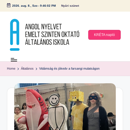
2026. aug. 8., Szo
-
9:46:03 PM
Nyári szünet
Skip
to
content
KRÉTA napló
A
n
Home
Általános
Vidámság és jókedv a farsangi mulatságon
g
ol
N
y
el
v
et
E