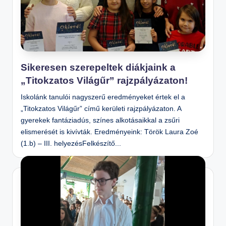
Sikeresen szerepeltek diákjaink a
„Titokzatos Világűr” rajzpályázaton!
Iskolánk tanulói nagyszerű eredményeket értek el a
„Titokzatos Világűr” című kerületi rajzpályázaton. A
gyerekek fantáziadús, színes alkotásaikkal a zsűri
elismerését is kivívták. Eredményeink: Török Laura Zoé
(1.b) – III. helyezésFelkészítő...