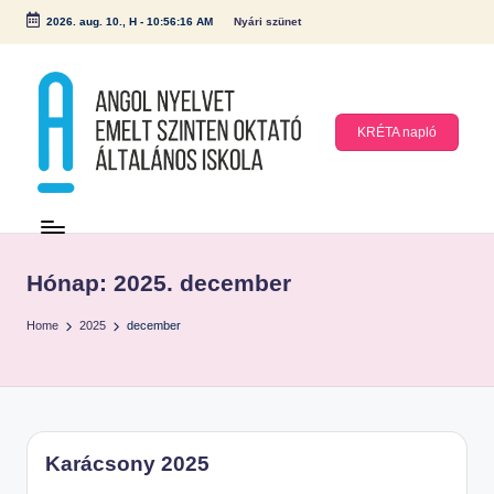
2026. aug. 10., H
-
10:56:16 AM
Nyári szünet
Skip
to
content
KRÉTA napló
A
n
g
Hónap:
2025. december
ol
Home
2025
december
N
y
el
v
et
Karácsony 2025
E