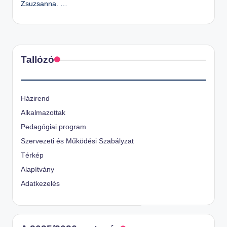
Zsuzsanna. …
Tallózó
Házirend
Alkalmazottak
Pedagógiai program
Szervezeti és Működési Szabályzat
Térkép
Alapítvány
Adatkezelés