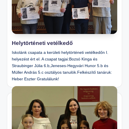
n
o
s
Is
k
Helytörténeti vetélkedő
ol
Iskolánk csapata a kerületi helytörténeti vetélkedőn I.
a
helyezést ért el. A csapat tagjai:Bozsó Kinga és
Straubinger Júlia 6.b,Jeneses-Hegyvári Hunor 5.b és
Müller András 5.c osztályos tanulók.Felkészítő tanáruk:
Heber Eszter Gratulálunk!