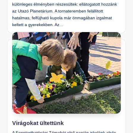
különleges élményben részesültek: ellátogatott hozzánk
az Utazó Planetárium. A tornateremben felállított
hatalmas, felfújható kupola már önmagában izgalmat
keltett a gyerekekben. Az...
Virágokat ültettünk
A Fenntarthatósági Témahét első napján iskolánk alsós