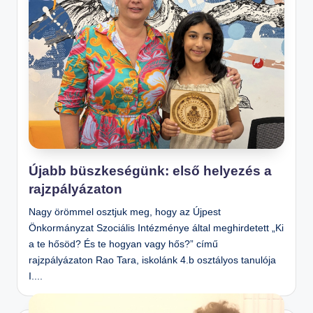
m
el
t
S
zi
n
te
n
O
Újabb büszkeségünk: első helyezés a
rajzpályázaton
kt
at
Nagy örömmel osztjuk meg, hogy az Újpest
ó
Önkormányzat Szociális Intézménye által meghirdetett „Ki
a te hősöd? És te hogyan vagy hős?” című
Á
rajzpályázaton Rao Tara, iskolánk 4.b osztályos tanulója
lt
I....
al
á