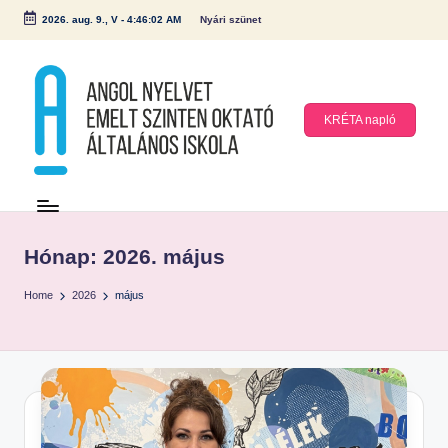
2026. aug. 9., V
-
4:46:02 AM
Nyári szünet
Skip
to
content
KRÉTA napló
A
n
g
Hónap:
2026. május
ol
Home
2026
május
N
y
el
v
et
E