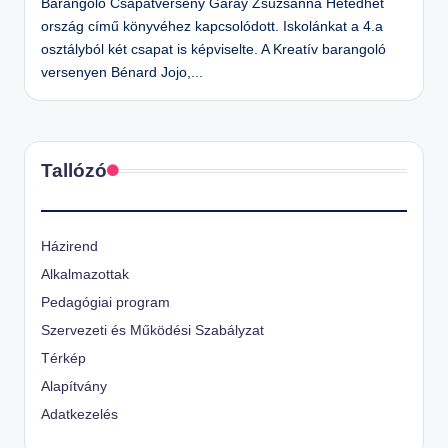
Barangoló Csapatverseny Garay Zsuzsanna Hetedhét
ország című könyvéhez kapcsolódott. Iskolánkat a 4.a
osztályból két csapat is képviselte. A Kreatív barangoló
versenyen Bénard Jojo,...
Tallózó
Házirend
Alkalmazottak
Pedagógiai program
Szervezeti és Működési Szabályzat
Térkép
Alapítvány
Adatkezelés