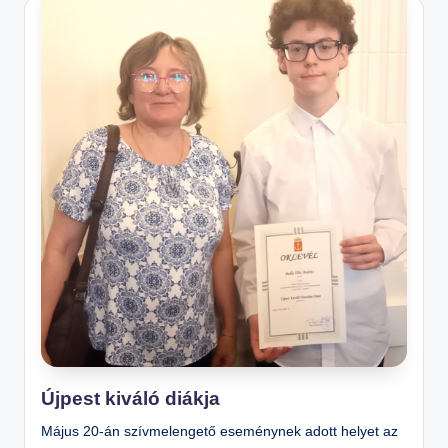
n
o
s
Is
k
ol
a
Újpest kiváló diákja
Május 20-án szívmelengető eseménynek adott helyet az