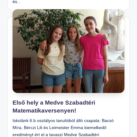
és...
n
o
s
Is
k
ol
a
Első hely a Medve Szabadtéri
Matematikaversenyen!
Iskolánk 6.b osztályos tanulóiból álló csapata: Bacsó
Míra, Bérczi Lili és Leimeister Emma kiemelkedő
eredményt ért el a tavaszi Medve Szabadtéri