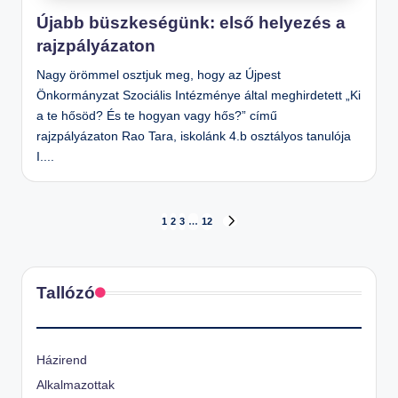
Újabb büszkeségünk: első helyezés a
rajzpályázaton
Nagy örömmel osztjuk meg, hogy az Újpest
Önkormányzat Szociális Intézménye által meghirdetett „Ki
a te hősöd? És te hogyan vagy hős?” című
rajzpályázaton Rao Tara, iskolánk 4.b osztályos tanulója
I....
Bejegyzések
1
2
3
…
12
NEXT
PAGE
lapozása
Tallózó
Házirend
Alkalmazottak