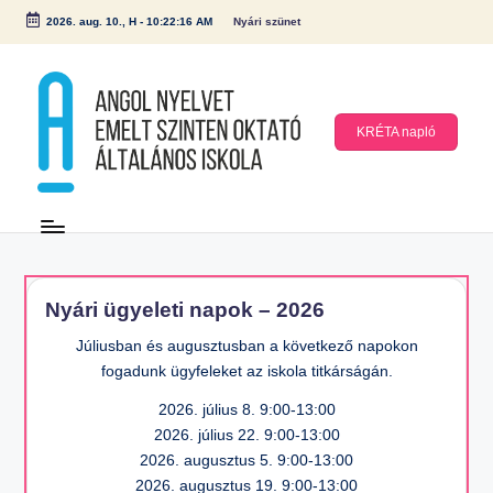
2026. aug. 10., H
-
10:22:17 AM
Nyári szünet
Skip
to
content
KRÉTA napló
A
n
g
ol
Nyári ügyeleti napok – 2026
N
Júliusban és augusztusban a következő napokon
y
fogadunk ügyfeleket az iskola titkárságán.
el
2026. július 8. 9:00-13:00
v
2026. július 22. 9:00-13:00
et
2026. augusztus 5. 9:00-13:00
E
2026. augusztus 19. 9:00-13:00