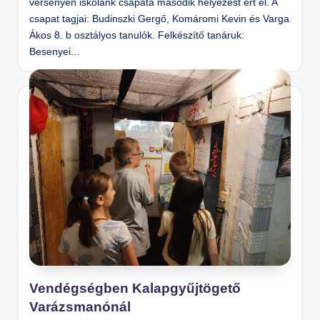
versenyen iskolánk csapata második helyezést ért el. A
csapat tagjai: Budinszki Gergő, Komáromi Kevin és Varga
Ákos 8. b osztályos tanulók. Felkészítő tanáruk:
Besenyei...
Vendégségben Kalapgyűjtögető
Varázsmanónál