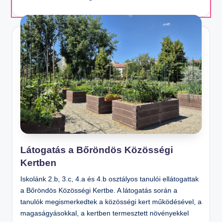
m
el
t
S
zi
n
te
n
O
kt
at
Látogatás a Bőröndös Közösségi
Kertben
ó
Á
Iskolánk 2.b, 3.c, 4.a és 4.b osztályos tanulói ellátogattak
lt
a Bőröndös Közösségi Kertbe. A látogatás során a
tanulók megismerkedtek a közösségi kert működésével, a
al
magaságyásokkal, a kertben termesztett növényekkel
á