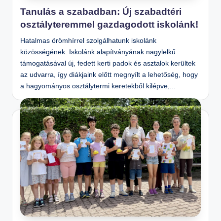
Tanulás a szabadban: Új szabadtéri
osztályteremmel gazdagodott iskolánk!
Hatalmas örömhírrel szolgálhatunk iskolánk
közösségének. Iskolánk alapítványának nagylelkű
támogatásával új, fedett kerti padok és asztalok kerültek
az udvarra, így diákjaink előtt megnyílt a lehetőség, hogy
a hagyományos osztálytermi keretekből kilépve,...