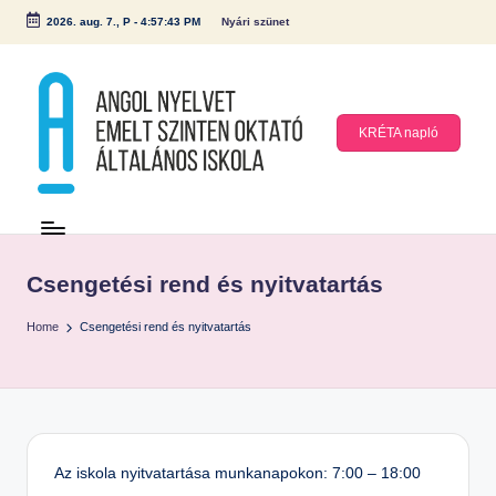
2026. aug. 7., P
-
4:57:43 PM
Nyári szünet
Skip
to
content
KRÉTA napló
A
n
g
Csengetési rend és nyitvatartás
ol
Home
Csengetési rend és nyitvatartás
N
y
el
v
et
Az iskola nyitvatartása munkanapokon: 7:00 – 18:00
E