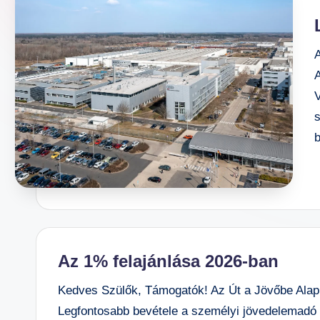
E
m
el
A
t
S
V
zi
n
b
te
n
O
kt
at
ó
Az 1% felajánlása 2026-ban
Á
lt
Kedves Szülők, Támogatók! Az Út a Jövőbe Alapí
al
Legfontosabb bevétele a személyi jövedelemadó