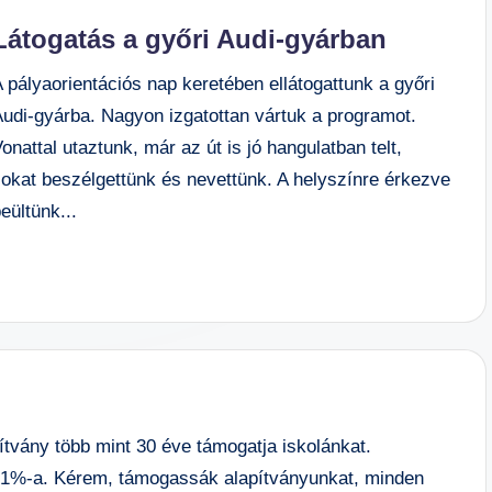
Látogatás a győri Audi-gyárban
 pályaorientációs nap keretében ellátogattunk a győri
Audi-gyárba. Nagyon izgatottan vártuk a programot.
onattal utaztunk, már az út is jó hangulatban telt,
sokat beszélgettünk és nevettünk. A helyszínre érkezve
eültünk...
tvány több mint 30 éve támogatja iskolánkat.
 1%-a. Kérem, támogassák alapítványunkat, minden