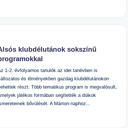
Alsós klubdélutánok sokszínű
programokkal
z 1-2. évfolyamos tanulók az idei tanévben is
változatos és élményekben gazdag klubdélutánokon
vehettek részt. Több tematikus program is megvalósult,
amelyek játékos formában segítették a diákok
ismereteinek bővülését. A Márton-naphoz...