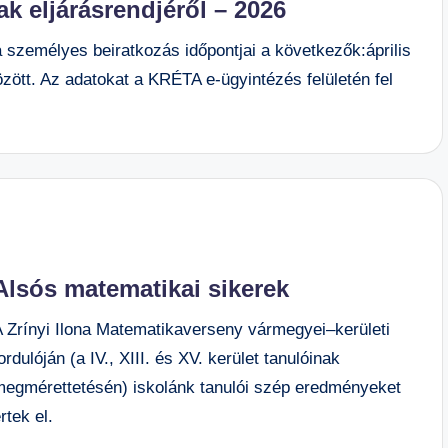
k eljárásrendjéről – 2026
 személyes beiratkozás időpontjai a következők:április
özött. Az adatokat a KRÉTA e-ügyintézés felületén fel
Alsós matematikai sikerek
A Zrínyi Ilona Matematikaverseny vármegyei–kerületi
ordulóján (a IV., XIII. és XV. kerület tanulóinak
megmérettetésén) iskolánk tanulói szép eredményeket
rtek el.