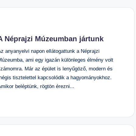
A Néprajzi Múzeumban jártunk
Az anyanyelvi napon ellátogattunk a Néprajzi
Múzeumba, ami egy igazán különleges élmény volt
számomra. Már az épület is lenyűgöző, modern és
mégis tisztelettel kapcsolódik a hagyományokhoz.
mikor beléptünk, rögtön érezni...