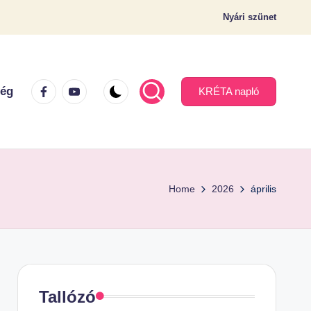
Nyári szünet
Facebook.com
Youtube.com
ség
KRÉTA napló
Home
2026
április
Tallózó