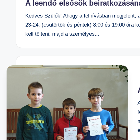
A leendő elsősök beiratkozásána
Kedves Szülők! Ahogy a felhívásban megjelent, a
23-24. (csütörtök és péntek) 8:00 és 19:00 óra k
kell tölteni, majd a személyes...
f
é