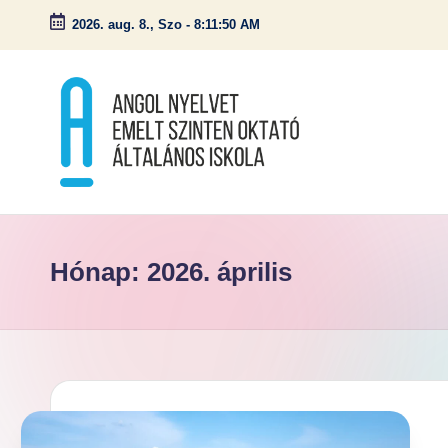
2026. aug. 8., Szo
-
8:11:51 AM
Skip
to
content
A
n
g
Hónap:
2026. április
ol
N
y
el
v
et