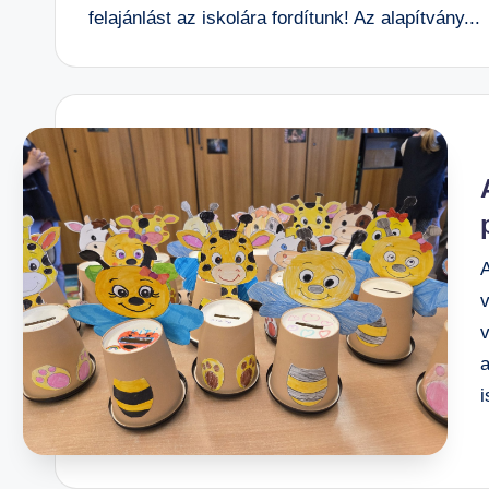
á
felajánlást az iskolára fordítunk! Az alapítvány...
n
o
s
Is
k
ol
a
A