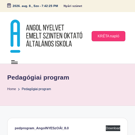
2026. aug. 8., Szo
-
7:42:25 PM
Nyári szünet
Skip
to
content
KRÉTA napló
A
n
g
Pedagógiai program
ol
Home
Pedagógiai program
N
y
el
v
et
pedprogram_AngolNYESzOÁI_8.0
Download
E