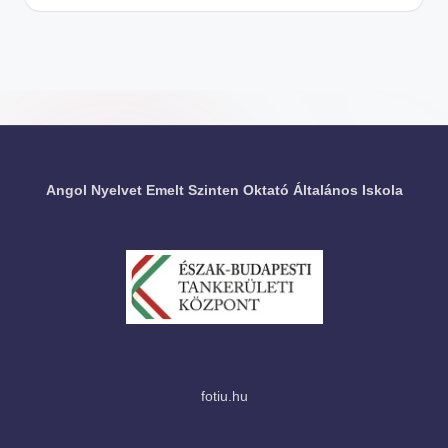
m
el
t
S
zi
n
te
Angol Nyelvet Emelt Szinten Oktató Általános Iskola
n
O
kt
at
ó
Á
lt
fotiu.hu
al
á