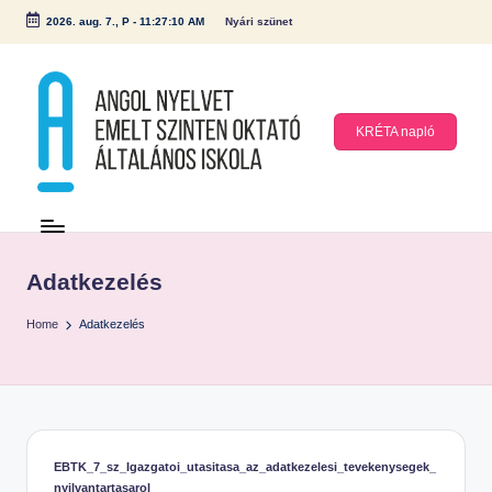
2026. aug. 7., P
-
11:27:10 AM
Nyári szünet
Skip
to
content
KRÉTA napló
A
n
g
Adatkezelés
ol
Home
Adatkezelés
N
y
el
v
et
EBTK_7_sz_Igazgatoi_utasitasa_az_adatkezelesi_tevekenysegek_
E
nyilvantartasarol