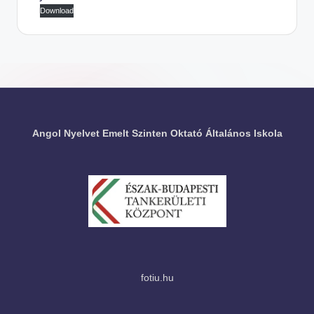
Download
m
el
t
S
zi
n
te
Angol Nyelvet Emelt Szinten Oktató Általános Iskola
n
O
kt
at
ó
Á
lt
fotiu.hu
al
á