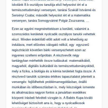
n
iskolánk 8.b osztályos tanulója első helyezést ért el a
természettudományi versenyen, tanárai Szakáll Istvánné és
o
Sersényi Csaba; második helyezést ért el a matematika
s
versenyen, tanára Somogyváriné Polgár Zsuzsanna. …
Is
Ezen az egyéni megmérettetésen a kerületi, valamint a
k
szomszédos kerületek nyolcadik osztályos tanulói vehettek
ol
részt. Minden érdeklődő előtt adott volt a lehetőség az
indulásra, mert előzetes válogató nélkül, egy egyszerű
a
regisztrációt követően bárki versenyezhetett ezen az
ingyenes szellemi erőpróbán. A résztvevők négy
tantárgyban mérhették össze tudásukat: matematikából,
magyarból, digitális kultúrából és természettudományokból,
mely a fizika, a biológia és a kémia területeit fogta össze. A
résztvevő tanulók számára értékes tapasztalatot jelentett a
versengés: fejlődhettek problémamegoldásban, önálló
munkában és időbeosztásban is, mely készségek ismerete
és alkalmazása nagyon fontos a januárban esedékes
központi írásbeli felvételi vizsgán is. A Babits Kupa kiváló
lehetőséget biztosított arra is, hogy a nyolcadikosok