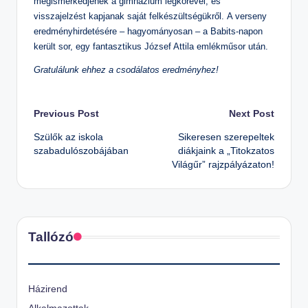
megismerkedjenek a gimnázium légkörével, és
visszajelzést kapjanak saját felkészültségükről. A verseny
eredményhirdetésére – hagyományosan – a Babits-napon
került sor, egy fantasztikus József Attila emlékműsor után.
Gratulálunk ehhez a csodálatos eredményhez!
Post
Previous Post
Next Post
Szülők az iskola
Sikeresen szerepeltek
navigation
szabadulószobájában
diákjaink a „Titokzatos
Világűr” rajzpályázaton!
Tallózó
Házirend