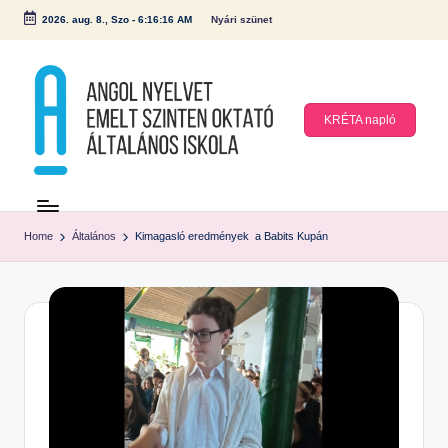
2026. aug. 8., Szo
-
6:16:17 AM
Nyári szünet
Skip
to
content
KRÉTA napló
A
n
Home
Általános
Kimagasló eredmények a Babits Kupán
g
ol
N
y
el
v
et
E