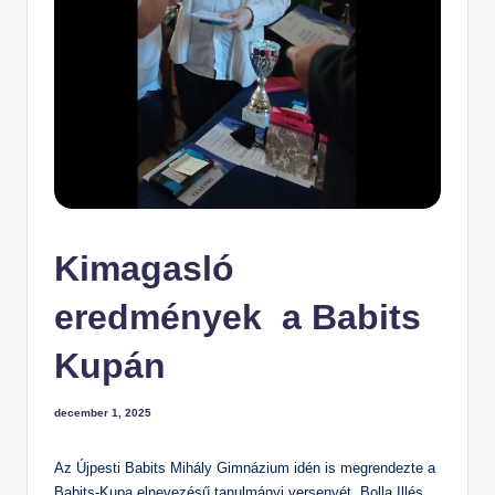
m
el
t
S
zi
n
te
n
Kimagasló
O
kt
eredmények a Babits
at
Kupán
ó
Á
december 1, 2025
lt
al
Az Újpesti Babits Mihály Gimnázium idén is megrendezte a
á
Babits-Kupa elnevezésű tanulmányi versenyét. Bolla Illés,