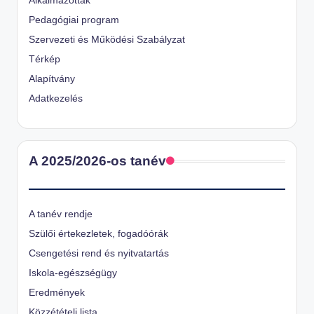
Alkalmazottak
Pedagógiai program
Szervezeti és Működési Szabályzat
Térkép
Alapítvány
Adatkezelés
A 2025/2026-os tanév
A tanév rendje
Szülői értekezletek, fogadóórák
Csengetési rend és nyitvatartás
Iskola-egészségügy
Eredmények
Közzétételi lista