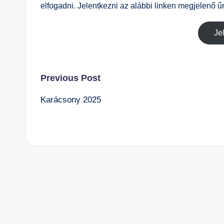
á
elfogadni. Jelentkezni az alábbi linken megjelenő űrl
n
o
Je
s
Is
k
Post
Previous Post
ol
a
Karácsony 2025
navigation