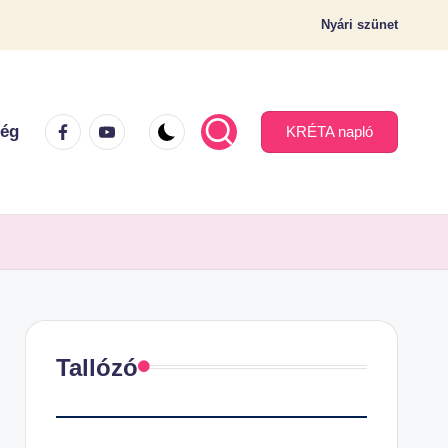
Nyári szünet
Facebook.com
Youtube.com
ség
KRÉTA napló
Tallózó