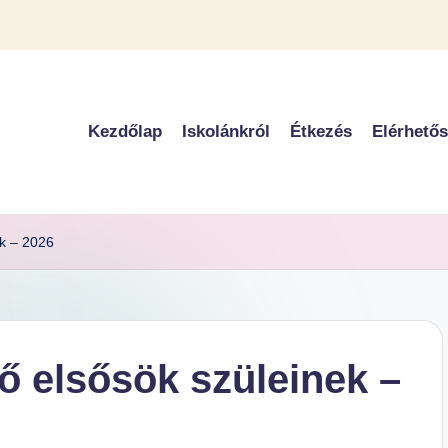
Kezdőlap
Iskolánkról
Étkezés
Elérhető
ek – 2026
ő elsősök szüleinek –