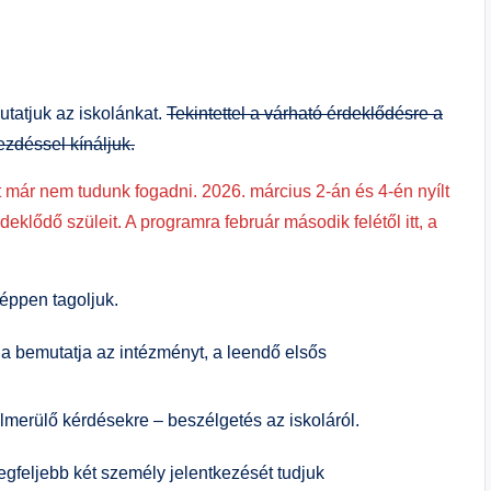
tatjuk az iskolánkat.
Tekintettel a várható érdeklődésre a
ezdéssel kínáljuk.
már nem tudunk fogadni. 2026. március 2-án és 4-én nyílt
eklődő szüleit. A programra február második felétől itt, a
éppen tagoljuk.
ja bemutatja az intézményt, a leendő elsős
felmerülő kérdésekre – beszélgetés az iskoláról.
egfeljebb két személy jelentkezését tudjuk