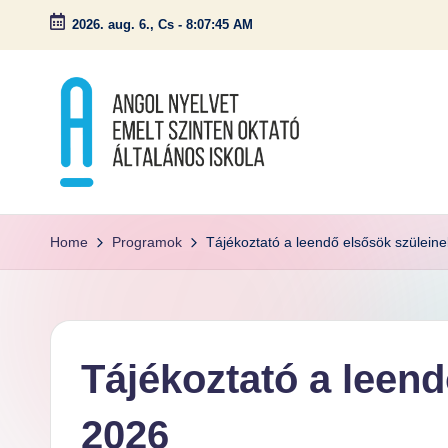
2026. aug. 6., Cs
-
8:07:46 AM
Skip
to
content
A
n
Home
Programok
Tájékoztató a leendő elsősök szülein
g
ol
N
y
Tájékoztató a leend
el
v
2026
et