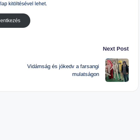
ap kitöltésével lehet.
lentkezés
Next Post
Vidámság és jókedv a farsangi
mulatságon