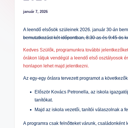
E
m
január 7, 2026
el
t
A leendő elsősök szüleinek 2026. január 30-án bemu
S
bemutatkozást két időpontban, 8:30-as és 9:45-ös k
zi
n
Kedves Szülők, programunkra további jelentkezőket 
te
órákon látjuk vendégül a leendő első osztályosok érd
n
honlapon lehet majd jelentkezni.
O
Az egy-egy órásra tervezett programot a következők
kt
at
Először Kovács Petronella, az iskola igazgató
ó
tanítókat.
Á
Majd az iskola vezetői, tanítói válaszolnak a 
lt
al
A programra csak felnőtteket várunk, családonként l