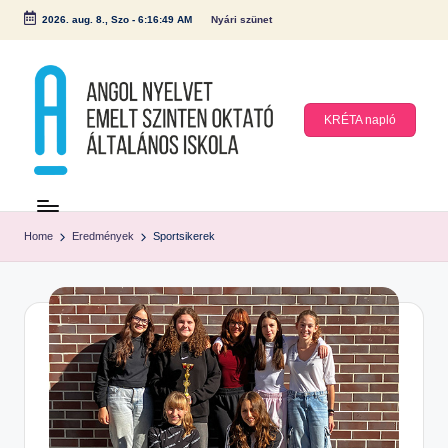
2026. aug. 8., Szo
-
6:16:50 AM
Nyári szünet
Skip
to
content
KRÉTA napló
A
n
Home
Eredmények
Sportsikerek
g
ol
N
y
el
v
et
E