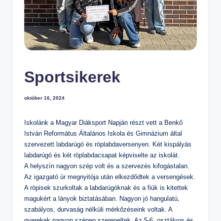
m
el
t
S
zi
Sportsikerek
n
te
október 16, 2024
n
O
Iskolánk a Magyar Diáksport Napján részt vett a Benkő
kt
István Református Általános Iskola és Gimnázium által
szervezett labdarúgó és röplabdaversenyen. Két kispályás
at
labdarúgó és két röplabdacsapat képviselte az iskolát.
ó
A helyszín nagyon szép volt és a szervezés kifogástalan.
Á
Az igazgató úr megnyitója után elkezdődtek a versengések.
A röpisek szurkoltak a labdarúgóknak és a fiúk is kitettek
lt
magukért a lányok biztatásában. Nagyon jó hangulatú,
al
szabályos, durvaság nélküli mérkőzéseink voltak. A
á
gyerekek nagyon szépen szerepeltek. Az 5-6. osztályos és