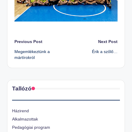
Post
Previous Post
Next Post
Megemlékeztünk a
Érik a szőlő…
navigation
mártírokról
Tallózó
Házirend
Alkalmazottak
Pedagógiai program