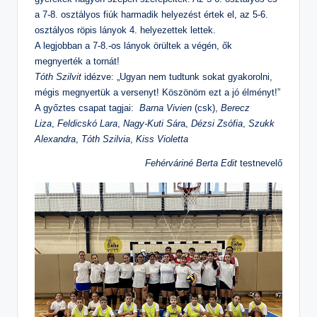
n
a 7-8. osztályos fiúk harmadik helyezést értek el, az 5-6.
osztályos röpis lányok 4. helyezettek lettek.
o
A legjobban a 7-8.-os lányok örültek a végén, ők
s
megnyerték a tornát!
Is
Tóth Szilvit
idézve: „Ugyan nem tudtunk sokat gyakorolni,
k
mégis megnyertük a versenyt! Köszönöm ezt a jó élményt!”
A győztes csapat tagjai:
Barna Vivien
(csk),
Berecz
ol
Liza
,
Feldicskó Lara
,
Nagy-Kuti Sár
a,
Dézsi Zsófia
,
Szukk
a
Alexandra
,
Tóth Szilvia
,
Kiss Violetta
Fehérváriné Berta Edit
testnevelő