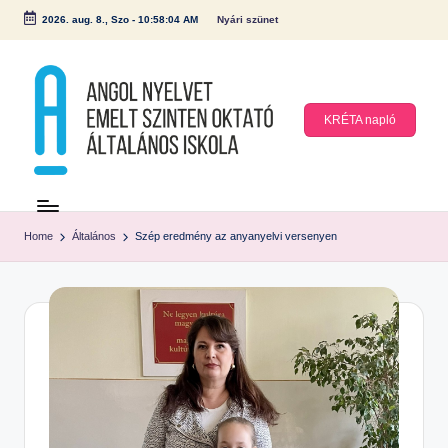
2026. aug. 8., Szo
-
10:58:04 AM
Nyári szünet
Skip
to
content
KRÉTA napló
A
n
Home
Általános
Szép eredmény az anyanyelvi versenyen
g
ol
N
y
el
v
et
E