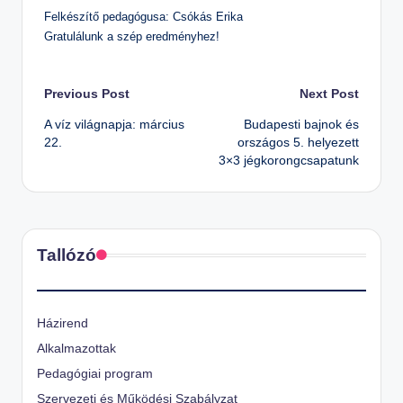
n
Felkészítő pedagógusa: Csókás Erika
Gratulálunk a szép eredményhez!
o
s
Is
Post
Previous Post
Next Post
k
A víz világnapja: március
Budapesti bajnok és
navigation
ol
22.
országos 5. helyezett
3×3 jégkorongcsapatunk
a
Tallózó
Házirend
Alkalmazottak
Pedagógiai program
Szervezeti és Működési Szabályzat