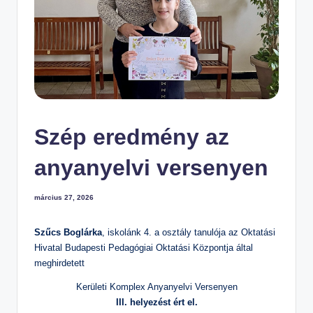
m
el
t
S
zi
n
te
Szép eredmény az
n
anyanyelvi versenyen
O
kt
március 27, 2026
at
ó
Szűcs Boglárka
, iskolánk 4. a osztály tanulója az Oktatási
Á
Hivatal Budapesti Pedagógiai Oktatási Központja által
meghirdetett
lt
al
Kerületi Komplex Anyanyelvi Versenyen
III. helyezést ért el.
á