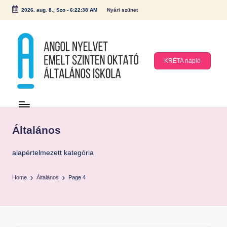
2026. aug. 8., Szo
-
6:22:39 AM
Nyári szünet
Skip
to
content
KRÉTA napló
A
n
g
Általános
ol
N
alapértelmezett kategória
y
Home
Általános
Page 4
el
v
et
E