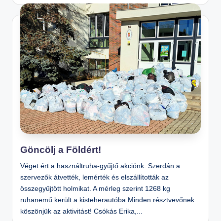
n
o
s
Is
k
ol
a
Göncölj a Földért!
Véget ért a használtruha-gyűjtő akciónk. Szerdán a
szervezők átvették, lemérték és elszállították az
összegyűjtött holmikat. A mérleg szerint 1268 kg
ruhanemű került a kisteherautóba.Minden résztvevőnek
köszönjük az aktivitást! Csókás Erika,...