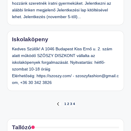
hozzánk szeretnék íratni gyermeküket. Jelentkezni az
alábbi linken megjelenő Jelentkezési lap kitöltésével
lehet. Jelentkezés (november 5-től)...
Iskolaköpeny
Kedves Szülők! A 1046 Budapest Kiss Ernő u. 2. szám
alatt működő SZÖSZY DISZKONT vállalta az
iskolaköpenyek forgalmazását. Nyitvatartás: hétfő-
szombat 10-18 óráig
Elérhetőség: https://szoszy.com/ - szoszyfashion@gmail.c
om, +36 30 342 3826
Bejegyzések
1
2
3
4
PREVIOUS
PAGE
lapozása
Tallózó