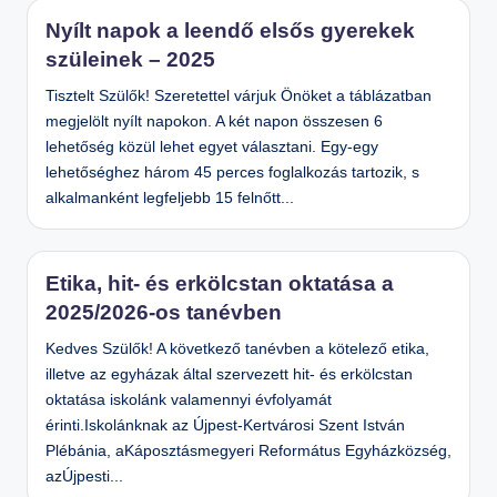
m
Nyílt napok a leendő elsős gyerekek
el
szüleinek – 2025
t
Tisztelt Szülők! Szeretettel várjuk Önöket a táblázatban
S
megjelölt nyílt napokon. A két napon összesen 6
zi
lehetőség közül lehet egyet választani. Egy-egy
lehetőséghez három 45 perces foglalkozás tartozik, s
n
alkalmanként legfeljebb 15 felnőtt...
te
n
O
Etika, hit- és erkölcstan oktatása a
kt
2025/2026-os tanévben
at
Kedves Szülők! A következő tanévben a kötelező etika,
ó
illetve az egyházak által szervezett hit- és erkölcstan
Á
oktatása iskolánk valamennyi évfolyamát
lt
érinti.Iskolánknak az Újpest-Kertvárosi Szent István
Plébánia, aKáposztásmegyeri Református Egyházközség,
al
azÚjpesti...
á