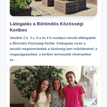
n
o
s
Látogatás a Bőröndös Közösségi
Is
Kertben
k
ol
Iskolánk 2.b, 3.c, 4.a és 4.b osztályos tanulói ellátogattak
a Bőröndös Közösségi Kertbe. A látogatás során a
a
tanulók megismerkedtek a közösségi kert működésével, a
magaságyásokkal, a kertben termesztett növényekkel
és...