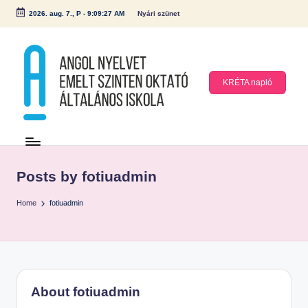
2026. aug. 7., P
-
9:09:27 AM
Nyári szünet
Skip
to
content
KRÉTA napló
A
n
g
Posts by fotiuadmin
ol
Home
fotiuadmin
N
y
el
v
et
About fotiuadmin
E