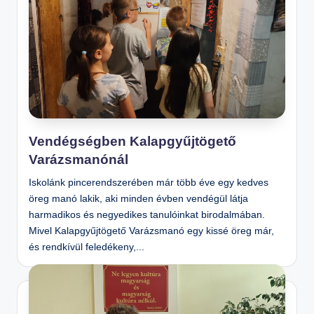
Vendégségben Kalapgyűjtögető
Varázsmanónál
Iskolánk pincerendszerében már több éve egy kedves
öreg manó lakik, aki minden évben vendégül látja
harmadikos és negyedikes tanulóinkat birodalmában.
Mivel Kalapgyűjtögető Varázsmanó egy kissé öreg már,
és rendkívül feledékeny,...