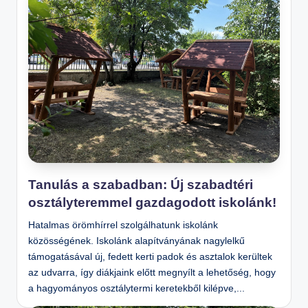
Tanulás a szabadban: Új szabadtéri
osztályteremmel gazdagodott iskolánk!
Hatalmas örömhírrel szolgálhatunk iskolánk
közösségének. Iskolánk alapítványának nagylelkű
támogatásával új, fedett kerti padok és asztalok kerültek
az udvarra, így diákjaink előtt megnyílt a lehetőség, hogy
a hagyományos osztálytermi keretekből kilépve,...