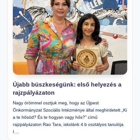
Újabb büszkeségünk: első helyezés a
rajzpályázaton
Nagy örömmel osztjuk meg, hogy az Újpest
Önkormányzat Szociális Intézménye által meghirdetett „Ki
a te hősöd? És te hogyan vagy hős?” című
rajzpályázaton Rao Tara, iskolánk 4.b osztályos tanulója
I....