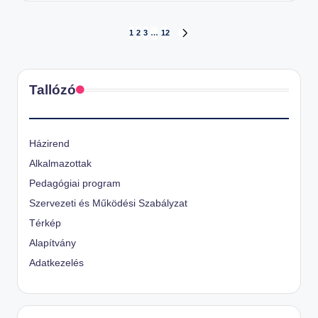
Bejegyzések
1
2
3
…
12
NEXT
PAGE
lapozása
Tallózó
Házirend
Alkalmazottak
Pedagógiai program
Szervezeti és Működési Szabályzat
Térkép
Alapítvány
Adatkezelés