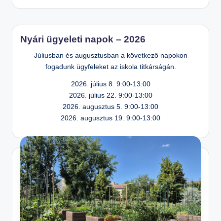
m
el
t
Nyári ügyeleti napok – 2026
S
Júliusban és augusztusban a következő napokon
zi
fogadunk ügyfeleket az iskola titkárságán.
n
2026. július 8. 9:00-13:00
te
2026. július 22. 9:00-13:00
n
2026. augusztus 5. 9:00-13:00
2026. augusztus 19. 9:00-13:00
O
kt
at
ó
Á
lt
al
á